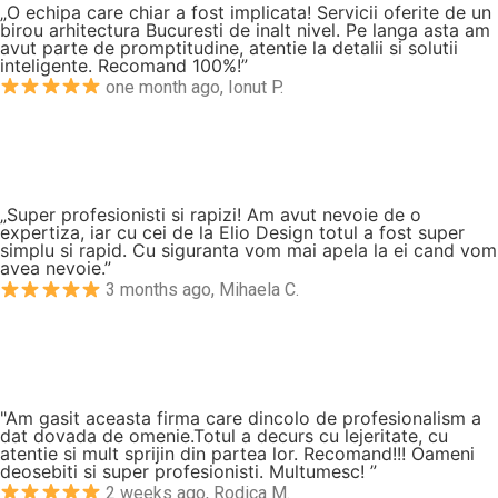
„O echipa care chiar a fost implicata! Servicii oferite de un
birou arhitectura Bucuresti de inalt nivel. Pe langa asta am
avut parte de promptitudine, atentie la detalii si solutii
inteligente. Recomand 100%!”
one month ago, Ionut P.
„Super profesionisti si rapizi! Am avut nevoie de o
expertiza, iar cu cei de la Elio Design totul a fost super
simplu si rapid. Cu siguranta vom mai apela la ei cand vom
avea nevoie.”
3 months ago, Mihaela C.
"Am gasit aceasta firma care dincolo de profesionalism a
dat dovada de omenie.Totul a decurs cu lejeritate, cu
atentie si mult sprijin din partea lor. Recomand!!! Oameni
deosebiti si super profesionisti. Multumesc! ”
2 weeks ago, Rodica M.